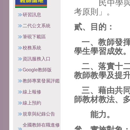
民中學與國
考原則」。
研習訊息
貳、目的：
二代公文系統
筆硯下載區
一、教師發揮
校務系統
學生學習成效
資訊服務入口
二、落實十二
Google教師版
教師教學及提
教師專業發展評鑑
三、藉由共同
線上報修
師教材教法、
線上預約
能力。
規章與紀錄公告
全國教師在職進修
參、實施對象