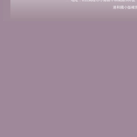
:::
地址：812高雄市小港區平和南路300號 電話：
港和國小版權所