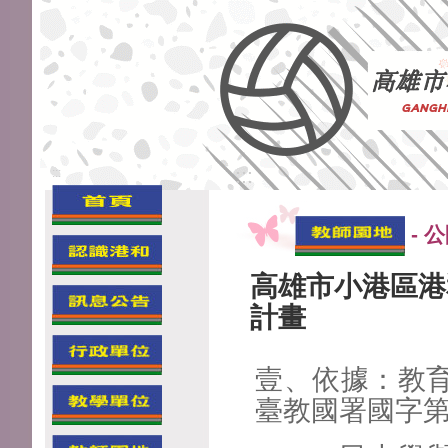
:::
:::
-
公
高雄市小港區港
計畫
壹、依據：教育
臺教國署國字第1