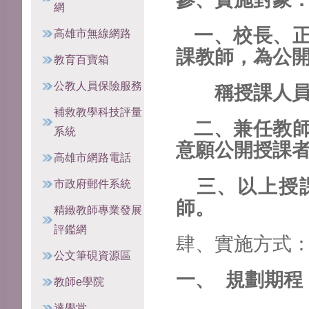
網
一、校長、正
高雄市無線網路
課教師，為公
教育百寶箱
公教人員保險服務
稱授課人員
補救教學科技評量
二、兼任教師
系統
意願公開授課
高雄市網路電話
三、以上授課
市政府郵件系統
師。
精緻教師專業發展
評鑑網
肆、實施方式
公文筆硯資源區
一、 規劃期程
教師e學院
達學堂